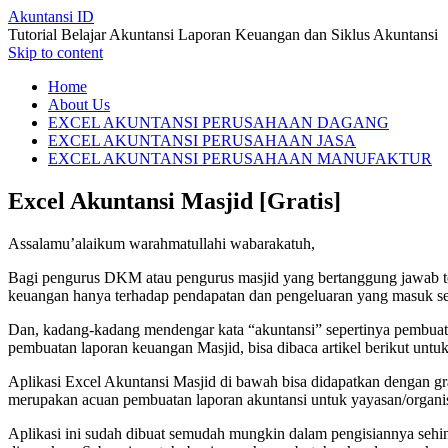
Akuntansi ID
Tutorial Belajar Akuntansi Laporan Keuangan dan Siklus Akuntansi
Skip to content
Home
About Us
EXCEL AKUNTANSI PERUSAHAAN DAGANG
EXCEL AKUNTANSI PERUSAHAAN JASA
EXCEL AKUNTANSI PERUSAHAAN MANUFAKTUR
Excel Akuntansi Masjid [Gratis]
Assalamu’alaikum warahmatullahi wabarakatuh,
Bagi pengurus DKM atau pengurus masjid yang bertanggung jawab te
keuangan hanya terhadap pendapatan dan pengeluaran yang masuk secar
Dan, kadang-kadang mendengar kata “akuntansi” sepertinya pembuata
pembuatan laporan keuangan Masjid, bisa dibaca artikel berikut un
Aplikasi Excel Akuntansi Masjid di bawah bisa didapatkan dengan g
merupakan acuan pembuatan laporan akuntansi untuk yayasan/organisas
Aplikasi ini sudah dibuat semudah mungkin dalam pengisiannya sehing