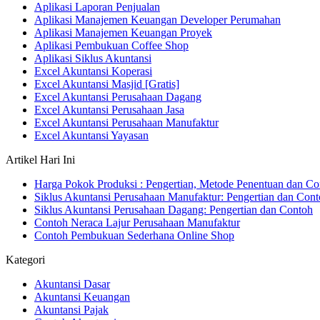
Aplikasi Laporan Penjualan
Aplikasi Manajemen Keuangan Developer Perumahan
Aplikasi Manajemen Keuangan Proyek
Aplikasi Pembukuan Coffee Shop
Aplikasi Siklus Akuntansi
Excel Akuntansi Koperasi
Excel Akuntansi Masjid [Gratis]
Excel Akuntansi Perusahaan Dagang
Excel Akuntansi Perusahaan Jasa
Excel Akuntansi Perusahaan Manufaktur
Excel Akuntansi Yayasan
Artikel Hari Ini
Harga Pokok Produksi : Pengertian, Metode Penentuan dan Co
Siklus Akuntansi Perusahaan Manufaktur: Pengertian dan Con
Siklus Akuntansi Perusahaan Dagang: Pengertian dan Contoh
Contoh Neraca Lajur Perusahaan Manufaktur
Contoh Pembukuan Sederhana Online Shop
Kategori
Akuntansi Dasar
Akuntansi Keuangan
Akuntansi Pajak