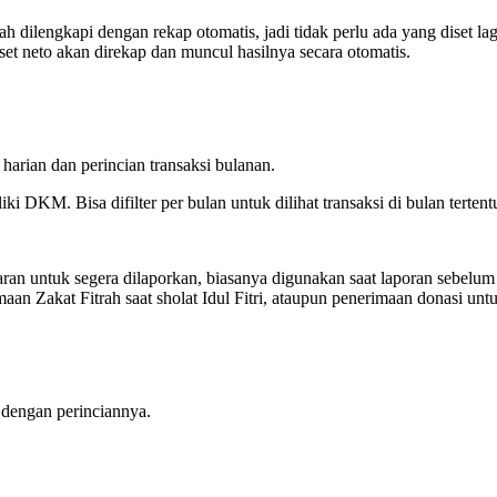
dah dilengkapi dengan rekap otomatis, jadi tidak perlu ada yang diset l
set neto akan direkap dan muncul hasilnya secara otomatis.
harian dan perincian transaksi bulanan.
ki DKM. Bisa difilter per bulan untuk dilihat transaksi di bulan terten
ran untuk segera dilaporkan, biasanya digunakan saat laporan sebelum s
aan Zakat Fitrah saat sholat Idul Fitri, ataupun penerimaan donasi un
i dengan perinciannya.