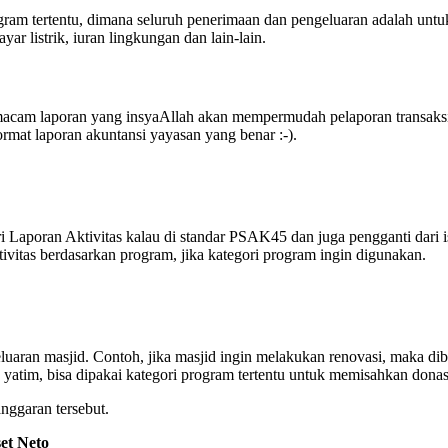
m tertentu, dimana seluruh penerimaan dan pengeluaran adalah untuk o
r listrik, iuran lingkungan dan lain-lain.
 macam laporan yang insyaAllah akan mempermudah pelaporan transaks
ormat laporan akuntansi yayasan yang benar :-).
ri Laporan Aktivitas kalau di standar PSAK45 dan juga pengganti dari i
ivitas berdasarkan program, jika kategori program ingin digunakan.
aran masjid. Contoh, jika masjid ingin melakukan renovasi, maka di
 yatim, bisa dipakai kategori program tertentu untuk memisahkan dona
nggaran tersebut.
et Neto