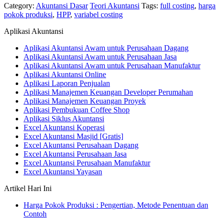
Category:
Akuntansi Dasar
Teori Akuntansi
Tags:
full costing
,
harga
pokok produksi
,
HPP
,
variabel costing
Aplikasi Akuntansi
Aplikasi Akuntansi Awam untuk Perusahaan Dagang
Aplikasi Akuntansi Awam untuk Perusahaan Jasa
Aplikasi Akuntansi Awam untuk Perusahaan Manufaktur
Aplikasi Akuntansi Online
Aplikasi Laporan Penjualan
Aplikasi Manajemen Keuangan Developer Perumahan
Aplikasi Manajemen Keuangan Proyek
Aplikasi Pembukuan Coffee Shop
Aplikasi Siklus Akuntansi
Excel Akuntansi Koperasi
Excel Akuntansi Masjid [Gratis]
Excel Akuntansi Perusahaan Dagang
Excel Akuntansi Perusahaan Jasa
Excel Akuntansi Perusahaan Manufaktur
Excel Akuntansi Yayasan
Artikel Hari Ini
Harga Pokok Produksi : Pengertian, Metode Penentuan dan
Contoh