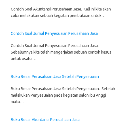
n
p
e
O
p
n
n
n
e
e
n
p
e
s
s
s
w
n
s
e
n
i
i
i
Contoh Soal Akuntansi Perusahaan Jasa. Kali ini kita akan
w
s
i
n
s
n
n
n
i
coba melakukan sebuah kegiatan pembukuan untuk…
i
n
s
i
n
n
n
n
n
n
i
n
e
e
e
d
n
e
n
n
w
w
w
o
e
w
n
e
w
w
w
w
w
w
e
w
i
i
i
)
Contoh Soal Jurnal Penyesuaian Perusahaan Jasa
w
i
w
w
n
n
n
i
n
w
i
d
d
d
n
d
i
n
o
o
o
Contoh Soal Jurnal Penyesuaian Perusahaan Jasa.
d
o
n
d
w
w
w
o
w
d
o
)
)
)
Sebelumnya kita telah mengerjakan sebuah contoh kasus
w
)
o
w
)
w
)
untuk usaha…
)
Buku Besar Perusahaan Jasa Setelah Penyesuaian
Buku Besar Perusahaan Jasa Setelah Penyesuaian. Setelah
melakukan Penyesuaian pada kegiatan salon Ibu Anggi
maka…
Buku Besar Akuntansi Perusahaan Jasa