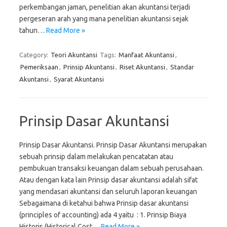
perkembangan jaman, penelitian akan akuntansi terjadi
pergeseran arah yang mana penelitian akuntansi sejak
tahun…
Read More »
Category:
Teori Akuntansi
Tags:
Manfaat Akuntansi
,
Pemeriksaan
,
Prinsip Akuntansi
,
Riset Akuntansi
,
Standar
Akuntansi
,
Syarat Akuntansi
Prinsip Dasar Akuntansi
Prinsip Dasar Akuntansi. Prinsip Dasar Akuntansi merupakan
sebuah prinsip dalam melakukan pencatatan atau
pembukuan transaksi keuangan dalam sebuah perusahaan.
Atau dengan kata lain Prinsip dasar akuntansi adalah sifat
yang mendasari akuntansi dan seluruh laporan keuangan
Sebagaimana di ketahui bahwa Prinsip dasar akuntansi
(principles of accounting) ada 4 yaitu : 1. Prinsip Biaya
Historis (Historical Cost…
Read More »