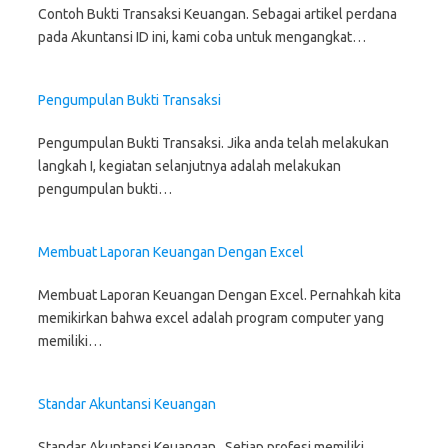
e
n
p
e
s
s
s
w
n
s
e
n
i
i
i
Contoh Bukti Transaksi Keuangan. Sebagai artikel perdana
w
s
i
n
s
n
n
n
i
pada Akuntansi ID ini, kami coba untuk mengangkat…
i
n
s
i
n
n
n
n
n
n
i
n
e
e
e
d
n
e
n
n
w
w
w
o
e
w
n
e
w
w
w
w
w
w
e
w
i
i
i
)
Pengumpulan Bukti Transaksi
w
i
w
w
n
n
n
i
n
w
i
d
d
d
n
d
i
n
o
o
o
Pengumpulan Bukti Transaksi. Jika anda telah melakukan
d
o
n
d
w
w
w
o
w
d
o
)
)
)
langkah I, kegiatan selanjutnya adalah melakukan
w
)
o
w
)
w
)
pengumpulan bukti…
)
Membuat Laporan Keuangan Dengan Excel
Membuat Laporan Keuangan Dengan Excel. Pernahkah kita
memikirkan bahwa excel adalah program computer yang
memiliki…
Standar Akuntansi Keuangan
Standar Akuntansi Keuangan. Setiap profesi memiliki